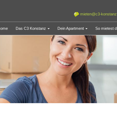
mieten@c3-konstanz
ome
Das C3 Konstanz
Dein Apartment
So mietest 