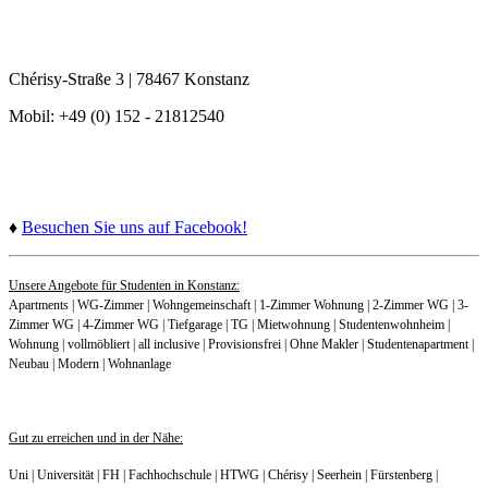
Chérisy-Straße 3 | 78467 Konstanz
Mobil: +49 (0) 152 - 21812540
♦
Besuchen Sie uns auf Facebook!
Unsere Angebote für Studenten in Konstanz:
Apartments | WG-Zimmer | Wohngemeinschaft | 1-Zimmer Wohnung | 2-Zimmer WG | 3-
Zimmer WG | 4-Zimmer WG | Tiefgarage | TG | Mietwohnung | Studentenwohnheim |
Wohnung | vollmöbliert | all inclusive | Provisionsfrei | Ohne Makler | Studentenapartment |
Neubau | Modern | Wohnanlage
Gut zu erreichen und in der Nähe:
Uni | Universität | FH | Fachhochschule | HTWG | Chérisy | Seerhein | Fürstenberg |